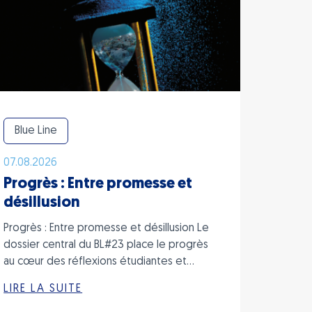
Blue Line
07.08.2026
Progrès : Entre promesse et
désillusion
Progrès : Entre promesse et désillusion Le
dossier central du BL#23 place le progrès
V2xjkq55Bb9rCHHfuDFnM?
au cœur des réflexions étudiantes et…
LIRE LA SUITE