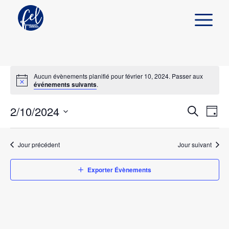
Aucun évènements planifié pour février 10, 2024. Passer aux
événements suivants
.
2/10/2024
Navi
Recher
Jour
de
Recherch
Sélectionnez
et
vues
une
Évè
navigat
Jour précédent
Jour suivant
date.
de
Exporter Évènements
vues
Évènem