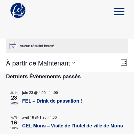
Aucun résultat trouvé.
À partir de Maintenant
Navi
Rech
Liste
Recherc
de
Sélectionnez
et
vues
Derniers Évènements passés
une
Évè
navig
date.
de
juin 23 @ 4:00
-
11:00
JUIN
23
FEL – Drink de passation !
vues
2026
Évèn
avril 16 @ 1:30
-
4:00
AVR
16
CEL Mons – Visite de l’hôtel de ville de Mons
2026