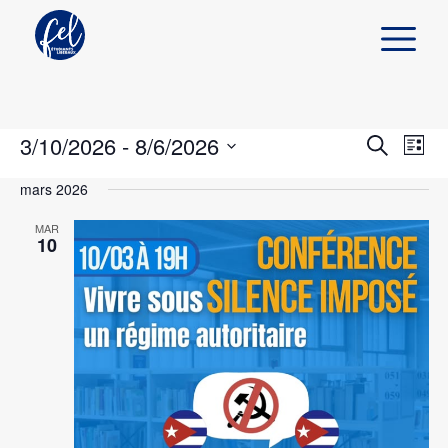
3/10/2026
 - 
8/6/2026
Navi
Recher
Liste
de
Recherch
Sélectionnez
et
vues
mars 2026
une
Évè
navigat
date.
MAR
de
10
vues
Évènem