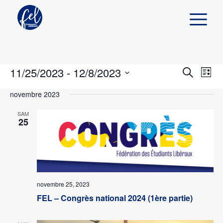
11/25/2023
 - 
12/8/2023
Navi
Recher
Liste
de
Recherch
Sélectionnez
et
vues
novembre 2023
une
Évè
navigat
date.
SAM
de
25
vues
Évènem
novembre 25, 2023
FEL – Congrès national 2024 (1ère partie)