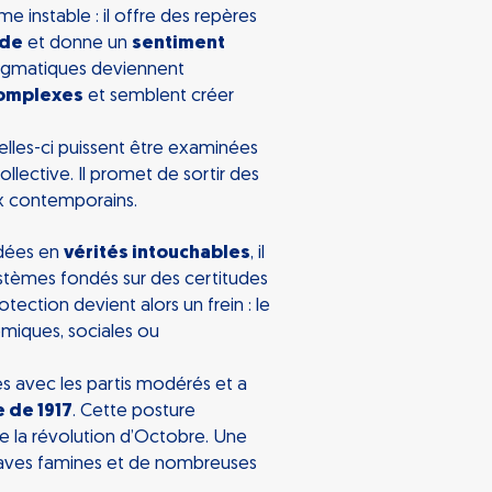
nstable : il offre des repères
ude
et donne un
sentiment
 dogmatiques deviennent
complexes
et semblent créer
elles-ci puissent être examinées
ollective. Il promet de sortir des
ux contemporains.
idées en
vérités intouchables
, il
ystèmes fondés sur des certitudes
tection devient alors un frein : le
miques, sociales ou
es avec les partis modérés et a
e de 1917
. Cette posture
de la révolution d’Octobre. Une
 graves famines et de nombreuses