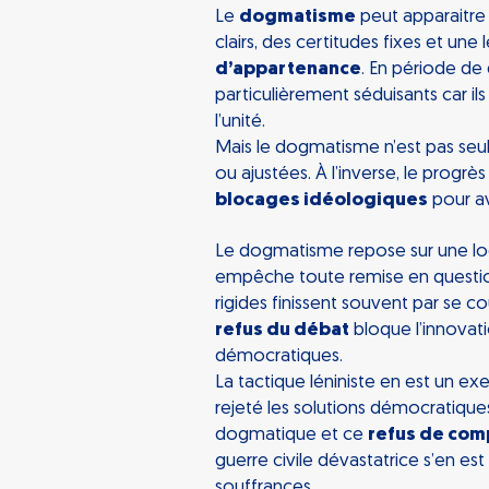
Le
dogmatisme
peut apparaitre
clairs, des certitudes fixes et une le
d’appartenance
. En période de
particulièrement séduisants car il
l’unité.
Mais le dogmatisme n’est pas seul
ou ajustées. À l’inverse, le progrè
blocages idéologiques
pour av
Le dogmatisme repose sur une lo
empêche toute remise en question 
rigides finissent souvent par se c
refus du débat
bloque l’innovat
démocratiques.
La tactique léniniste en est un e
rejeté les solutions démocratique
dogmatique et ce
refus de com
guerre civile dévastatrice s’en e
souffrances.