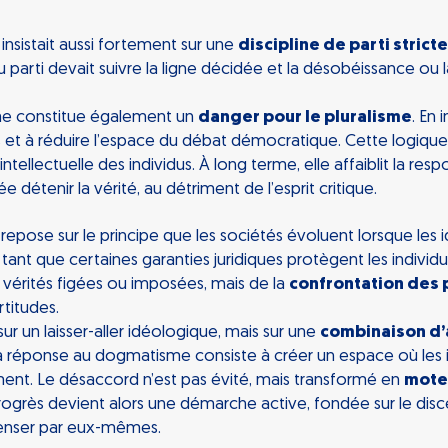
 insistait aussi fortement sur une
discipline de parti stricte
arti devait suivre la ligne décidée et la désobéissance ou l
e constitue également un
danger pour le pluralisme
. En 
s et à réduire l’espace du débat démocratique. Cette logiqu
ntellectuelle des individus. À long terme, elle affaiblit la re
e détenir la vérité, au détriment de l’esprit critique.
repose sur le principe que les sociétés évoluent lorsque les 
tant que certaines garanties juridiques protègent les individu
e vérités figées ou imposées, mais de la
confrontation des 
titudes.
r un laisser-aller idéologique, mais sur une
combinaison d’
 la réponse au dogmatisme consiste à créer un espace où les 
ment. Le désaccord n’est pas évité, mais transformé en
mote
progrès devient alors une démarche active, fondée sur le disc
 penser par eux-mêmes.