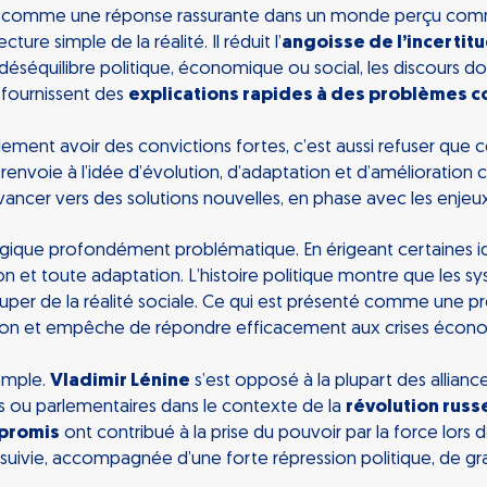
 comme une réponse rassurante dans un monde perçu comme i
cture simple de la réalité. Il réduit l’
angoisse de l’incertit
 déséquilibre politique, économique ou social, les discours
s fournissent des
explications rapides à des problèmes 
ement avoir des convictions fortes, c’est aussi refuser que c
s renvoie à l’idée d’évolution, d’adaptation et d’amélioration c
ancer vers des solutions nouvelles, en phase avec les enje
gique profondément problématique. En érigeant certaines 
et toute adaptation. L’histoire politique montre que les s
ouper de la réalité sociale. Ce qui est présenté comme une pro
ion et empêche de répondre efficacement aux crises écono
xemple.
Vladimir Lénine
s’est opposé à la plupart des allianc
s ou parlementaires dans le contexte de la
révolution russ
promis
ont contribué à la prise du pouvoir par la force lors 
st suivie, accompagnée d’une forte répression politique, de