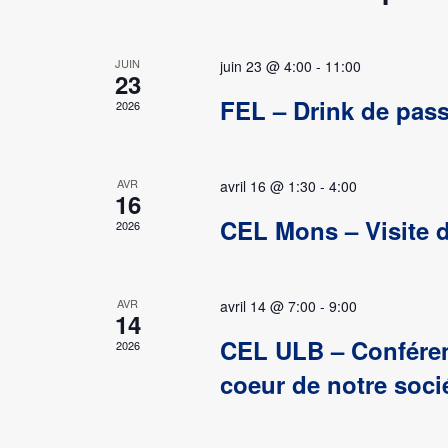
Évènements
JUIN
juin 23 @ 4:00
-
11:00
23
FEL – Drink de pass
2026
AVR
avril 16 @ 1:30
-
4:00
16
CEL Mons – Visite d
2026
AVR
avril 14 @ 7:00
-
9:00
14
CEL ULB – Conférenc
2026
coeur de notre soci