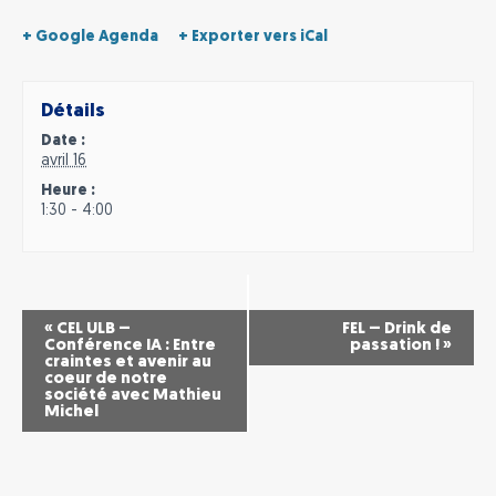
+ Google Agenda
+ Exporter vers iCal
Détails
Date :
avril 16
Heure :
1:30 - 4:00
«
CEL ULB –
FEL – Drink de
Conférence IA : Entre
passation !
»
craintes et avenir au
coeur de notre
société avec Mathieu
Michel